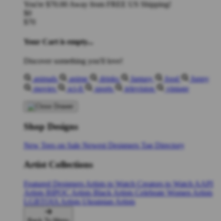
You're
$70.00
Away from
FREE US Shipping!
$0
$70
Your Cart is empty...
Discover something you'll love!
animals
anime
drinks
fantasy
food
funny
movies
sci-fi
sports
television
vintage
Shop Designs
New Tees on Sale
Newest Designers
Tag Directory
Artist Collections
Featured Designers
Artists to Watch
Creators to Watch
AAPI
Artists
BIPOC Artists
Black Artists
Celebrate Women Artists
LGBTQIA Artists
Ukrainian Artists
Back To Menu