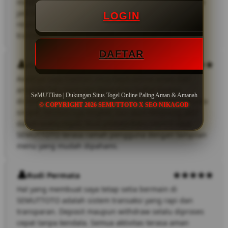
stabil dan membuat pengalaman bermain togel online
jadi lebih nyaman. Pelayanan customer service juga
LOGIN
responsif ketika saya sempat mengalami kendala
transaksi.
DAFTAR
Andi Kurniawan
Awalnya saya mencari situs togel online aman dan
amanah, lalu mencoba Semuttoto Daftar karena
SeMUTToto | Dukungan Situs Togel Online Paling Aman & Amanah
direkomendasikan teman. Proses registrasinya ternyata
© COPYRIGHT 2026 SEMUTTOTO X SEO NIKAGOD
simpel, formulirnya singkat, dan akun langsung aktif
dalam waktu cepat. Buat pemain baru seperti saya,
SEMUTTOTO terasa ramah pengguna dengan tampilan
menu yang mudah dipahami.
Rudi Permata
Hal yang membuat saya tetap setia bermain di
SEMUTTOTO adalah sistem transaksi yang rapi dan
transparan. Deposit maupun withdraw selalu diproses
cepat tanpa kendala. Semua aktivitas terasa aman