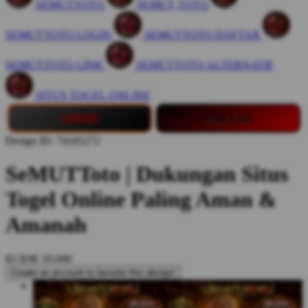
SEMUTTOTO
SEMUT TOTO
SEMUTTOTO LOGIN
SEMUTTOTO DAFTAR
SEMUTTOTO LINK
SEMUTTOTO ALTERNATIF
SITUS TOGEL ONLINE
LOGIN
DAFTAR
Design ID: 74165272
SeMUTToto | Dukungan Situs
Togel Online Paling Aman &
Amanah
$3
IDR 10.000
Create an account to favorite this design!