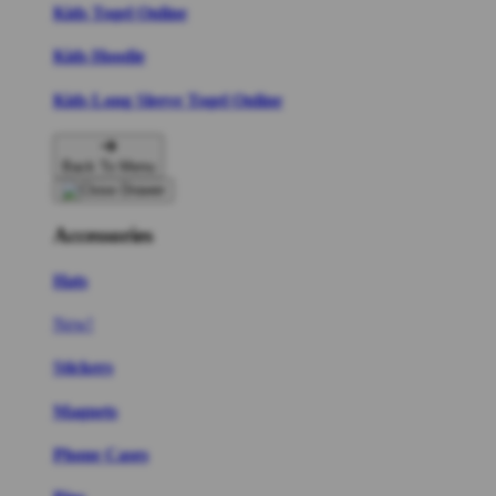
Kids Togel Online
Kids Hoodie
Kids Long Sleeve Togel Online
Back To Menu
Accessories
Hats
New!
Stickers
Magnets
Phone Cases