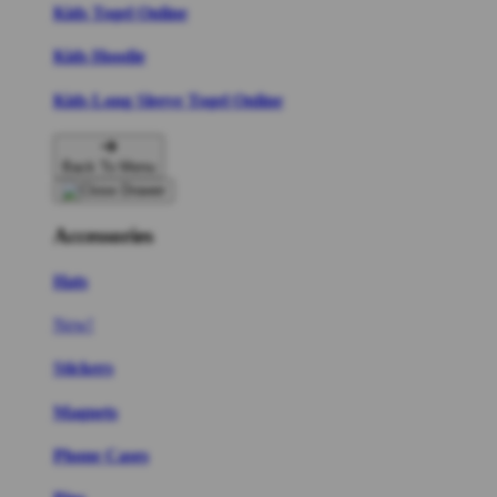
Kids Togel Online
Kids Hoodie
Kids Long Sleeve Togel Online
Back To Menu
Accessories
Hats
New!
Stickers
Magnets
Phone Cases