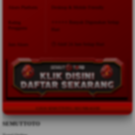
Akses Platform
Desktop & Mobile Friendly
⭐⭐⭐⭐⭐ Banyak Digunakan Setiap
Rating
Pengguna
Hari
🕒 Aktif 24 Jam Setiap Hari
Jam Akses
©2026 SEMUTTOTO | SEO NIKAGOD
SEMUTTOTO