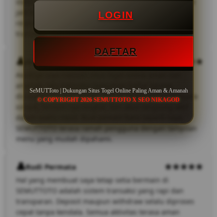
stabil dan membuat pengalaman bermain togel online
jadi lebih nyaman. Pelayanan customer service juga
LOGIN
responsif ketika saya sempat mengalami kendala
transaksi.
DAFTAR
Andi Kurniawan
Awalnya saya mencari situs togel online aman dan
amanah, lalu mencoba Semuttoto Daftar karena
SeMUTToto | Dukungan Situs Togel Online Paling Aman & Amanah
direkomendasikan teman. Proses registrasinya ternyata
© COPYRIGHT 2026 SEMUTTOTO X SEO NIKAGOD
simpel, formulirnya singkat, dan akun langsung aktif
dalam waktu cepat. Buat pemain baru seperti saya,
SEMUTTOTO terasa ramah pengguna dengan tampilan
menu yang mudah dipahami.
Rudi Permata
Hal yang membuat saya tetap setia bermain di
SEMUTTOTO adalah sistem transaksi yang rapi dan
transparan. Deposit maupun withdraw selalu diproses
cepat tanpa kendala. Semua aktivitas terasa aman