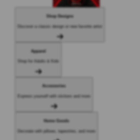
Shop Designs
Discover a classic design or new favorite artist
Apparel
Shop for Adults & Kids
Accessories
Express yourself with stickers and more
Home Goods
Decorate with pillows, tapestries, and more