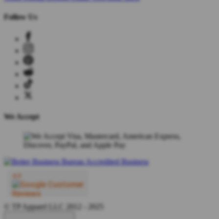
Follow Us
We Accept
© TP Apparel LLC 2012 - 2025