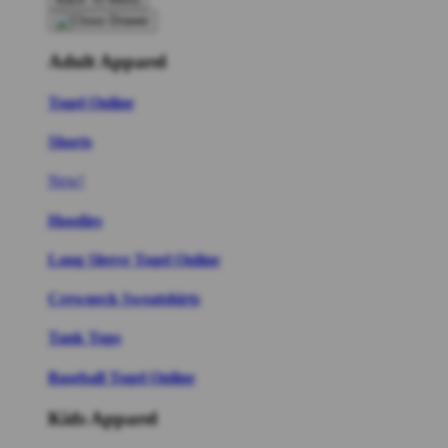
Adult Apparel
Togel Online
Shorts
New!
Hoodies
Long Sleeve Togel Online
Crewneck Sweatshirts
Tank Tops
Baseball Togel Online
Kids Apparel