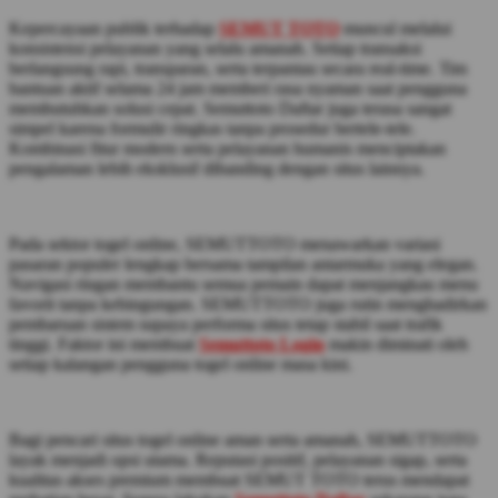
Kepercayaan publik terhadap
SEMUT TOTO
muncul melalui
konsistensi pelayanan yang selalu amanah. Setiap transaksi
berlangsung rapi, transparan, serta terpantau secara real-time. Tim
bantuan aktif selama 24 jam memberi rasa nyaman saat pengguna
membutuhkan solusi cepat. Semuttoto Daftar juga terasa sangat
simpel karena formulir ringkas tanpa prosedur bertele-tele.
Kombinasi fitur modern serta pelayanan humanis menciptakan
pengalaman lebih eksklusif dibanding dengan situs lainnya.
Pada sektor togel online, SEMUTTOTO menawarkan variasi
pasaran populer lengkap bersama tampilan antarmuka yang elegan.
Navigasi ringan membantu semua pemain dapat menjangkau menu
favorit tanpa kebingungan. SEMUTTOTO juga rutin menghadirkan
pembaruan sistem supaya performa situs tetap stabil saat trafik
tinggi. Faktor ini membuat
Semuttoto Login
makin diminati oleh
setiap kalangan pengguna togel online masa kini.
Bagi pencari situs togel online aman serta amanah, SEMUTTOTO
layak menjadi opsi utama. Reputasi positif, pelayanan sigap, serta
kualitas akses premium membuat SEMUT TOTO terus mendapat