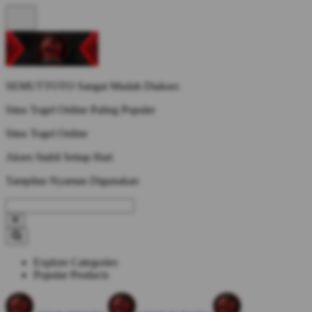
SEMUTTOTO Sangat Mudah Diakses
Situs Togel Online Paling Populer
Situs Togel Online
Akses Stabil Setiap Hari
Tampilan Nyaman Digunakan
Explore Categories
Popular Products