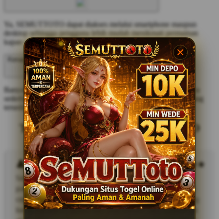
Ya, SEMUTTOTO dapat diakses melalui smartphone maupun
desktop sehingga pengguna lebih mudah menikmati permainan
kapan saja.
Kenapa banyak pengguna memilih SEMUTTOTO?
Banyak pengguna memilih SEMUTTOTO karena tampilannya
sederhana, aksesnya stabil, dan pilihan togel online populer yang
tersedia cukup beragam.
Testimoni Pengguna SEMUTTOTO
Anto Pratama
Saya sudah cukup lama bermain di SEMUTTOTO dan
paling terasa memang proses Semuttoto Login sangat
cepat. Jarang sekali mengalami gangguan atau loading
berat meskipun dimainkan saat malam hari. Sistemnya